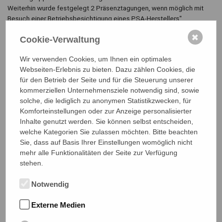
Weiterhin wurde festgelegt 2 Präsenztagungen, wenn möglich mit
Besuch einer Betriebsbesichtigung eines PSA-Herstellers"
durchzuführen.
✖
Cookie-Verwaltung
Es gab zu diesem Zeitpunkt schon 2 Einladungsangebote von PSA-
Herstellern.
Wir verwenden Cookies, um Ihnen ein optimales
Ebenfalls wurde bei der 2. Sitzung in Oldenburg eine Arbeitsgruppe
Webseiten-Erlebnis zu bieten. Dazu zählen Cookies, die
zum Thema UV-Schutz gebildet. Diese hat einen Kurzbeitrag für die
für den Betrieb der Seite und für die Steuerung unserer
VDSI-aktuell 2/2019 erarbeitet und plante bis Ende April 2029 eine
kommerziellen Unternehmensziele notwendig sind, sowie
entsprechende VDSI-Information zum UV-Schutz zu erstellen.
solche, die lediglich zu anonymen Statistikzwecken, für
Die VDSI-Information 1/2019 "UV-Schutz- Arbeiten im Freien" finden
Komforteinstellungen oder zur Anzeige personalisierter
Sie unter der Rubrik "VDSI-Informationen.
Inhalte genutzt werden. Sie können selbst entscheiden,
Für die 3. Sitzung am 29. Mai 2019 in Karlsruhe wurde die
welche Kategorien Sie zulassen möchten. Bitte beachten
Ausarbeitung der Arbeitsgruppen zu einer VDSI-Information
Sie, dass auf Basis Ihrer Einstellungen womöglich nicht
„Einführung eines PSA-Konzept“ festgelegt und als VDSI-Information
mehr alle Funktionalitäten der Seite zur Verfügung
04/2019 "Einführung eines PSA-Konzept-Hinweise für die Praxis"
stehen.
veröffentlicht.
Notwendig
Während der Corona-Zeit mussten wir auf Online-Sitzungen
ausweichen, was unsere Aktivitäten nicht weiter einschränkte.
Externe Medien
Aus aktuellem Anlass haben wir auch die VDSI-Information 01/2021
"Verwendung von Mumd-Nasenschutz - Unterweisungshilfe"